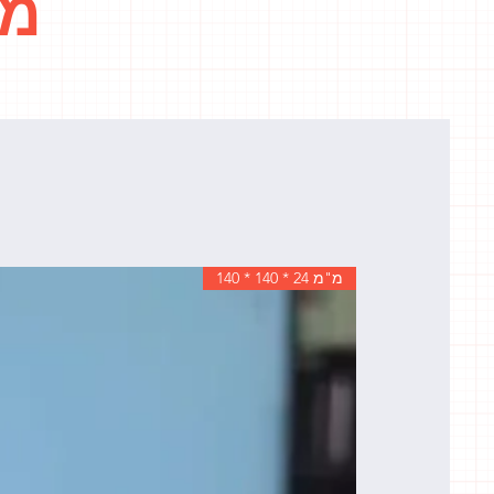
מו
מ"מ 24 * 140 * 140