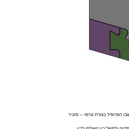
 שבו הפרופיל בצורת טרפז — מזכיר
ויק (למשל בין השולחן לבין