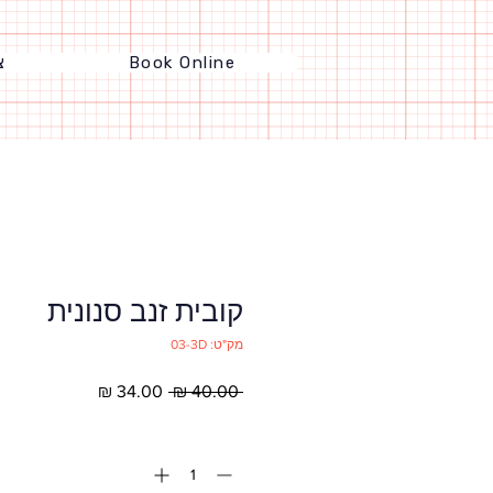
Book Online
צ
קובית זנב סנונית
מק"ט: 03-3D
מחיר
מחיר
 ‏40.00 ‏₪ 
רגיל
מבצע
כמות
*