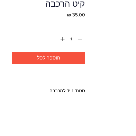
קיט הרכבה
מחיר
כמות
*
הוספה לסל
לקנייה מהירה
סטנד נייד להרכבה
מאפייני המוצר
משקל 6.7 ג'ר
חומר ABS