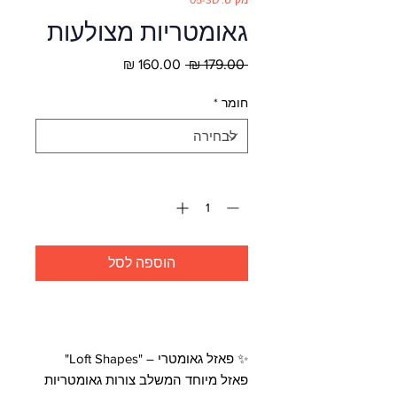
מק"ט: 05-3D
גאומטריות מצולעות
מחיר
מחיר
 ‏179.00 ‏₪ 
רגיל
מבצע
חומר
*
כמות
*
הוספה לסל
לקנייה מהירה
✨ פאזל גאומטרי – "Loft Shapes"
פאזל מיוחד המשלב צורות גאומטריות