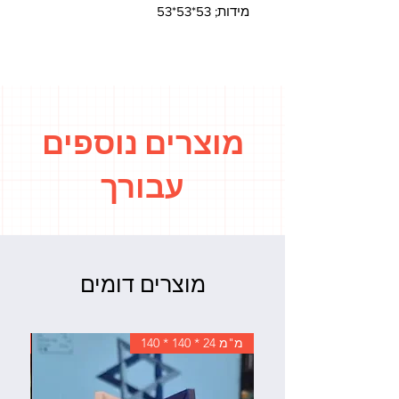
מידות; 53*53*53
מוצרים נוספים
עבורך
מוצרים דומים
מ"מ 24 * 140 * 140
מידות;  mm