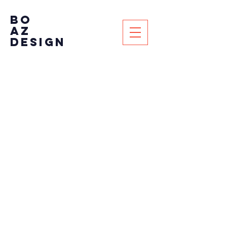
BO
AZ
DESIGN
ראשי
פאזלים STL
עדיין אין כאן מוצרים...
בינתיים אפשר לבחור קטגוריה אחרת כדי
להמשיך בקניות.