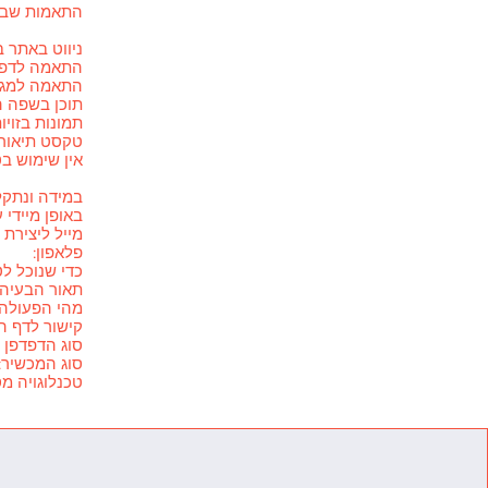
התאמות שבוצ
ניווט באתר 
התאמה לדפד
התאמה למגוון
תוכן בשפה ה
תמונות בזוי
טקסט תיאור 
אין שימוש 
במידה ונתקל
באופן מיידי 
מייל ליצירת
פלאפון:
כדי שנוכל ל
תאור הבעיה:
מהי הפעולה 
קישור לדף ה
סוג הדפדפן ו
סוג המכשיר:
טכנלוגויה מ